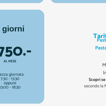
 giorni
Tari
Pas
750.-
Past
AL MESE
M
I
ezza giornata
7:30 - 13:30
Scopri se
oppure
secondo la 
13:00 - 18:30