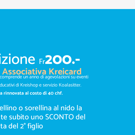
izione
200.-
Fr
Associativa Kreicard
e comprende un anno di agevolazioni su eventi
ducativi di Kreishop e servizio Koalasitter.
va
rinnovata al costo di 40 chf.
llino o sorellina al nido la
r te subito uno SCONTO del
a del 2° figlio